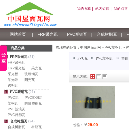
我的收藏
|
站内短信
|
我的点评
网站首页
FRP采光瓦
PVC塑钢瓦
合成树脂瓦
树脂瓦积分
您现在的位置：
中国屋面瓦网
>
PVC塑钢瓦
>
P
商品分类
FRP采光瓦
(21)
PVC瓦
PVC塑钢瓦
塑钢
FRP采光瓦
FRP采光板
采光瓦
采光板
玻璃钢瓦
显示方式:
采光带
阳光瓦
透明瓦
PVC塑钢瓦
(21)
PVC瓦
PVC塑钢瓦
塑钢瓦
防腐塑钢瓦
PVC波浪瓦
PVC梯形瓦
合成树脂瓦
(24)
￥
29.00
价格：
合成树脂瓦
树脂瓦