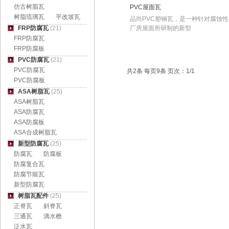
仿古树脂瓦
PVC屋面瓦
树脂琉璃瓦
平改坡瓦
品尚PVC塑钢瓦，是一种针对腐蚀
FRP防腐瓦
(21)
厂房屋面所研制的新型
FRP防腐瓦
FRP防腐板
PVC防腐瓦
(21)
PVC防腐瓦
共2条 每页9条 页次：1/1
PVC防腐板
ASA树脂瓦
(25)
ASA树脂瓦
ASA防腐瓦
ASA防腐板
ASA合成树脂瓦
新型防腐瓦
(25)
防腐瓦
防腐板
防腐复合瓦
防腐节能瓦
新型防腐瓦
树脂瓦配件
(25)
正脊瓦
斜脊瓦
三通瓦
滴水檐
泛水瓦