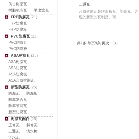
仿古树脂瓦
三通瓦
树脂琉璃瓦
平改坡瓦
合成树脂瓦是继浪板瓦、塑钢瓦、之
FRP防腐瓦
(21)
现的新型的瓦制品。而
FRP防腐瓦
FRP防腐板
PVC防腐瓦
(21)
PVC防腐瓦
共1条 每页9条 页次：1/1
PVC防腐板
ASA树脂瓦
(25)
ASA树脂瓦
ASA防腐瓦
ASA防腐板
ASA合成树脂瓦
新型防腐瓦
(25)
防腐瓦
防腐板
防腐复合瓦
防腐节能瓦
新型防腐瓦
树脂瓦配件
(25)
正脊瓦
斜脊瓦
三通瓦
滴水檐
泛水瓦