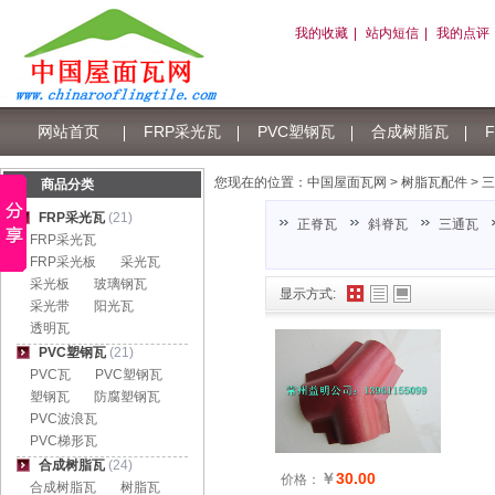
我的收藏
|
站内短信
|
我的点评
网站首页
FRP采光瓦
PVC塑钢瓦
合成树脂瓦
树脂瓦积分
您现在的位置：
中国屋面瓦网
>
树脂瓦配件
>
三
商品分类
FRP采光瓦
(21)
正脊瓦
斜脊瓦
三通瓦
FRP采光瓦
FRP采光板
采光瓦
采光板
玻璃钢瓦
显示方式:
采光带
阳光瓦
透明瓦
PVC塑钢瓦
(21)
PVC瓦
PVC塑钢瓦
塑钢瓦
防腐塑钢瓦
PVC波浪瓦
PVC梯形瓦
合成树脂瓦
(24)
￥
30.00
价格：
合成树脂瓦
树脂瓦